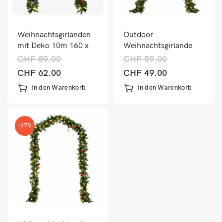
Weihnachtsgirlanden
Outdoor
mit Deko 10m 160 x
Weihnachtsgirlande
LED Lichterkette
5m 100x LED –
CHF
89.00
CHF
59.00
In/Outdoor
CHF
62.00
CHF
49.00
In den Warenkorb
In den Warenkorb
-27%