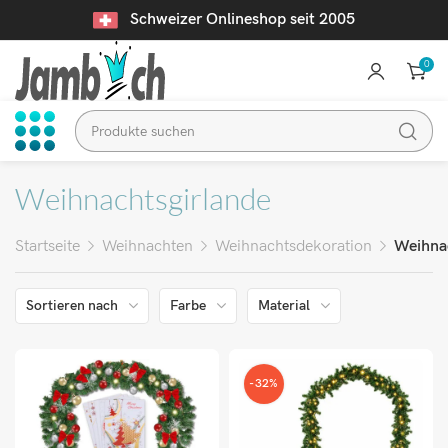
Schweizer Onlineshop seit 2005
0
Weihnachtsgirlande
Startseite
Weihnachten
Weihnachtsdekoration
Weihna
Sortieren nach
Farbe
Material
-32%