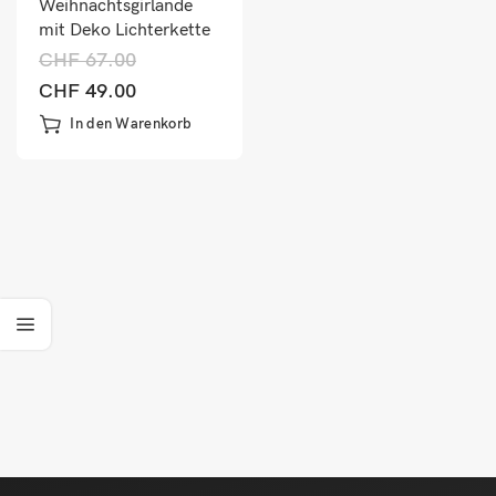
Weihnachtsgirlande
mit Deko Lichterkette
5m 80 x LED
CHF
67.00
CHF
49.00
In den Warenkorb