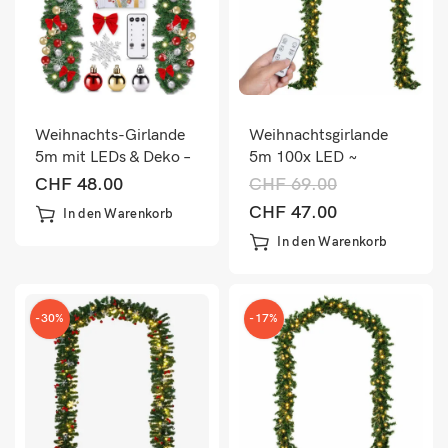
Weihnachts-Girlande
Weihnachtsgirlande
5m mit LEDs & Deko –
5m 100x LED ~
Innen & Aussen
Fernbedienung
CHF
48.00
CHF
69.00
CHF
47.00
In den Warenkorb
In den Warenkorb
-30%
-17%