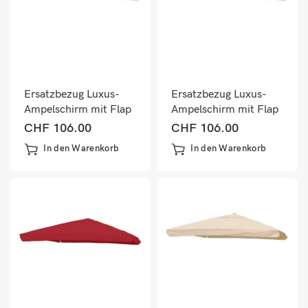
Ersatzbezug Luxus-
Ersatzbezug Luxus-
Ampelschirm mit Flap
Ampelschirm mit Flap
Sonnenschirmbezug
Sonnenschirmbezug
CHF
106.00
CHF
106.00
3x4m dunkelgrün
3x4m rot
In den Warenkorb
In den Warenkorb