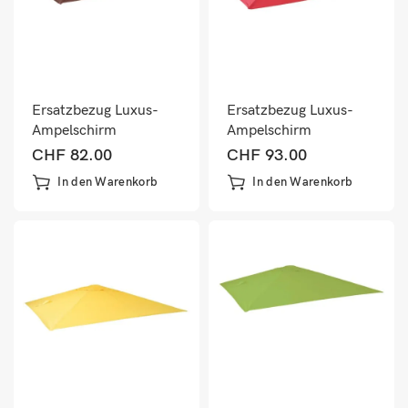
Ersatzbezug Luxus-
Ersatzbezug Luxus-
Ampelschirm
Ampelschirm
Sonnenschirmbezug
Sonnenschirmbezug
CHF
82.00
CHF
93.00
3,5×3,5m braun
3,5×3,5m rot
In den Warenkorb
In den Warenkorb