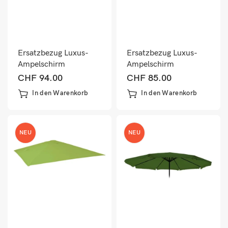
Ersatzbezug Luxus-
Ersatzbezug Luxus-
Ampelschirm
Ampelschirm
Sonnenschirmbezug
Sonnenschirmbezug
CHF
94.00
CHF
85.00
3x3m terracotta
3x3m blau
In den Warenkorb
In den Warenkorb
NEU
NEU