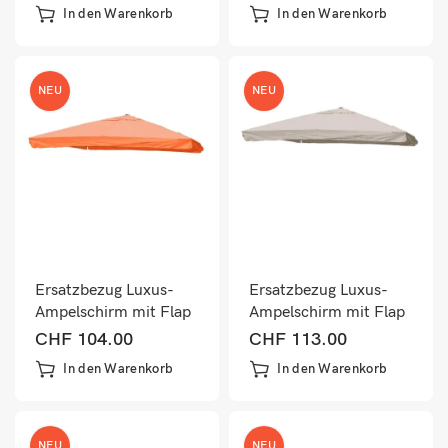
3x3m türkis
3x3m lila-violett
In den Warenkorb
In den Warenkorb
NEU
NEU
Ersatzbezug Luxus-
Ersatzbezug Luxus-
Ampelschirm mit Flap
Ampelschirm mit Flap
Schirmbezug
Schirmbezug
CHF
104.00
CHF
113.00
3,5×3,5m terracotta
3,5×3,5m creme-grau
In den Warenkorb
In den Warenkorb
NEU
NEU