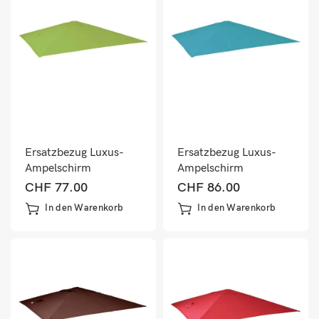
Ersatzbezug Luxus-
Ersatzbezug Luxus-
Ampelschirm
Ampelschirm
Sonnenschirmbezug
Sonnenschirmbezug
CHF
77.00
CHF
86.00
3,5×3,5m hellgrün
3,5×3,5m türkis
In den Warenkorb
In den Warenkorb