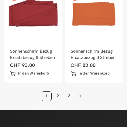
Sonnenschirm Bezug
Sonnenschirm Bezug
Ersatzbezug 8 Streben
Ersatzbezug 8 Streben
rund Ø4m Polyester
rund Ø3m Polyester
CHF
93.00
CHF
82.00
bordeaux
terracotta
In den Warenkorb
In den Warenkorb
1
2
3