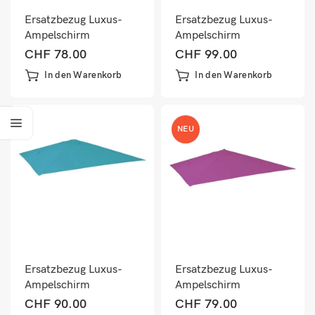
Ersatzbezug Luxus-
Ersatzbezug Luxus-
Ampelschirm
Ampelschirm
Sonnenschirmbezug
Sonnenschirmbezug
CHF
78.00
CHF
99.00
3,5×3,5m gelb
3x4m hellgrün
In den Warenkorb
In den Warenkorb
NEU
Ersatzbezug Luxus-
Ersatzbezug Luxus-
Ampelschirm
Ampelschirm
Sonnenschirmbezug
Sonnenschirmbezug
CHF
90.00
CHF
79.00