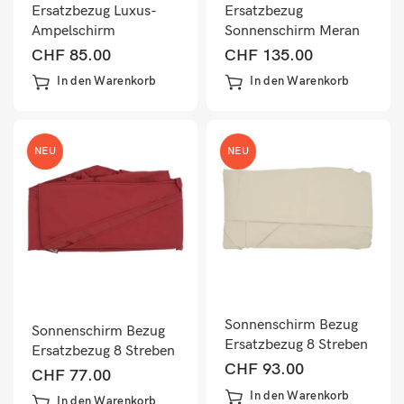
Ersatzbezug Luxus-
Ersatzbezug
Ampelschirm
Sonnenschirm Meran
Sonnenschirmbezug
Pro Marktschirm mit
CHF
85.00
CHF
135.00
3x3m hellgrün
Volant Ø5m grün
In den Warenkorb
In den Warenkorb
NEU
NEU
Sonnenschirm Bezug
Sonnenschirm Bezug
Ersatzbezug 8 Streben
Ersatzbezug 8 Streben
rund Ø4m Polyester
CHF
93.00
rund Ø3m Polyester
CHF
77.00
creme-beige
bordeaux
In den Warenkorb
In den Warenkorb