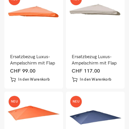
Ersatzbezug Luxus-
Ersatzbezug Luxus-
Ampelschirm mit Flap
Ampelschirm mit Flap
Sonnenschirmbezug
Sonnenschirmbezug
CHF
99.00
CHF
117.00
3x4m terracotta
3x4m creme-grau
In den Warenkorb
In den Warenkorb
NEU
NEU