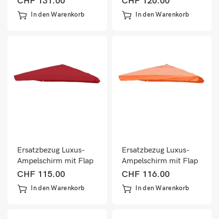
CHF
131.00
CHF
120.00
3,5×3,5m anthrazit
3,5×3,5m anthrazit
In den Warenkorb
In den Warenkorb
Ersatzbezug Luxus-
Ersatzbezug Luxus-
Ampelschirm mit Flap
Ampelschirm mit Flap
Schirmbezug
Sonnenschirmbezug
CHF
115.00
CHF
116.00
3,5×3,5m bordeaux
3x3m terracotta
In den Warenkorb
In den Warenkorb