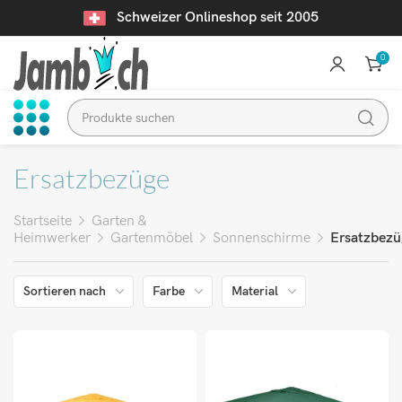
Schweizer Onlineshop seit 2005
0
Ersatzbezüge
Startseite
Garten &
Heimwerker
Gartenmöbel
Sonnenschirme
Ersatzbezü
Sortieren nach
Farbe
Material