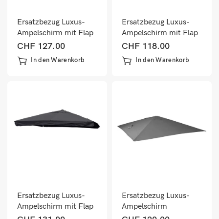
Ersatzbezug Luxus-
Ersatzbezug Luxus-
Ampelschirm mit Flap
Ampelschirm mit Flap
Sonnenschirmbezug
Sonnenschirmbezug
CHF
127.00
CHF
118.00
3x4m bordeaux
3x4m creme
In den Warenkorb
In den Warenkorb
Ersatzbezug Luxus-
Ersatzbezug Luxus-
Ampelschirm mit Flap
Ampelschirm
Schirmbezug
Sonnenschirmbezug