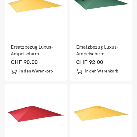
Ersatzbezug Luxus-
Ersatzbezug Luxus-
Ampelschirm
Ampelschirm
Sonnenschirmbezug
Sonnenschirmbezug
CHF
90.00
CHF
92.00
3x3m gelb
3x3m dunkelgrün
In den Warenkorb
In den Warenkorb