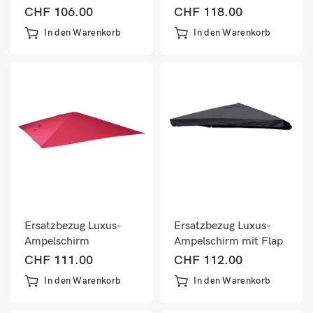
Sonnenschirmbezug
Sonnenschirmbezug
CHF
106.00
CHF
118.00
3x4m creme
3x4m anthrazit
In den Warenkorb
In den Warenkorb
Ersatzbezug Luxus-
Ersatzbezug Luxus-
Ampelschirm
Ampelschirm mit Flap
Sonnenschirmbezug
Sonnenschirmbezug
CHF
111.00
CHF
112.00
3x4m bordeaux
3x3m anthrazit
In den Warenkorb
In den Warenkorb