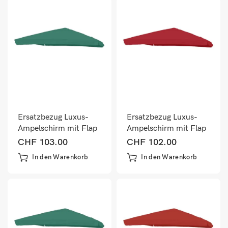
Ersatzbezug Luxus-
Ersatzbezug Luxus-
Ampelschirm mit Flap
Ampelschirm mit Flap
Sonnenschirmbezug
Sonnenschirmbezug
CHF
103.00
CHF
102.00
3x3m dunkelgrün
3x3m bordeaux
In den Warenkorb
In den Warenkorb