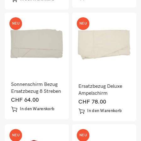
NEU
NEU
Sonnenschirm Bezug
Ersatzbezug Deluxe
Ersatzbezug 8 Streben
Ampelschirm
3x3m Polyester mit
CHF
64.00
Sonnenschirmbezug
CHF
78.00
Flap terracotta
rund Ø3m creme ohne
In den Warenkorb
In den Warenkorb
Flap
NEU
NEU