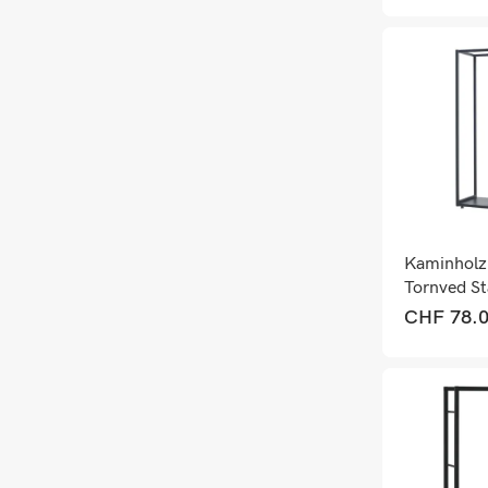
Kaminholz
Tornved St
35x35x12
CHF
78.
Schwarz