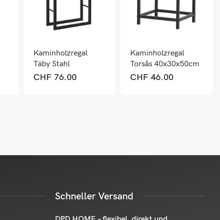
Kaminholzregal
Kaminholzregal
Täby Stahl
Torsås 40x30x50cm
60x25x100cm
aus Stahl Schwarz
CHF
76.00
CHF
46.00
Schwarz
Schneller Versand
DPD HOME – flexibel, direkt und