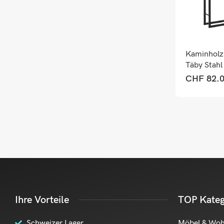
Kaminholz
Täby Stahl
80x25x15
CHF
82.
Schwarz
Ihre Vorteile
TOP Kateg
Schweizer Lager
Möbel & Wo