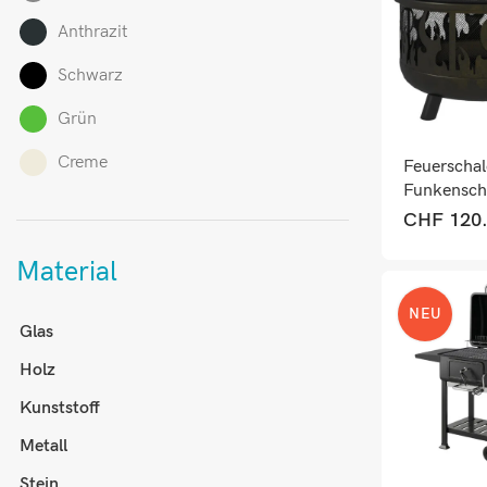
Anthrazit
Schwarz
Grün
Creme
Feuerschal
Funkensch
Schürhak
CHF
120
schwarz
Material
NEU
Glas
Holz
Kunststoff
Metall
Stein