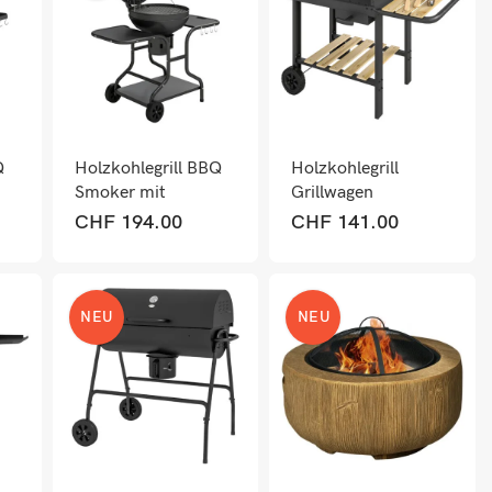
Q
Holzkohlegrill BBQ
Holzkohlegrill
Smoker mit
Grillwagen
mit
Seitentischen Deckel
höhenverstellbar mit
CHF
194.00
CHF
141.00
und Rädern
Ablage und Rädern
NEU
NEU