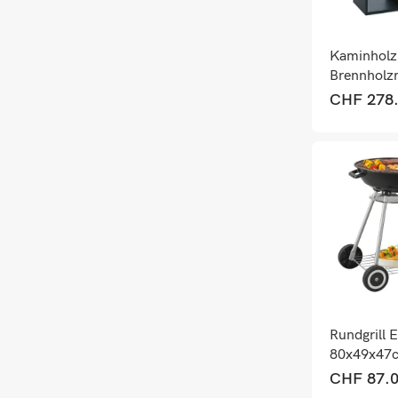
Kaminholz
Brennholzr
Metall Out
CHF
278
Holzregal
160x95x5
Rundgrill E
80x49x47
Schwarz
CHF
87.