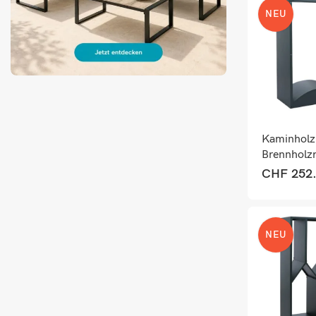
NEU
Kaminholz
Brennholzr
Metall Grü
CHF
252
Outdoor R
160x98x5
NEU