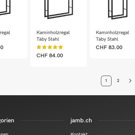
regal
Kaminholzregal
Kaminholzregal
Täby Stahl
Täby Stahl
0cm
100x25x150cm
60x25x150cm
00
CHF
83.00
Schwarz
Schwarz
CHF
84.00
1
2
orien
jamb.ch
hnen
Kontakt