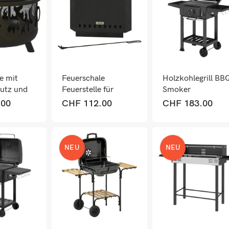
e mit
Feuerschale
Holzkohlegrill BB
utz und
Feuerstelle für
Smoker
en Ø61cm
Garten mit
höhenverstellbar 
.00
CHF
112.00
CHF
183.00
Schürhaken schwarz
Deckel und
Thermometer
NEU
NEU