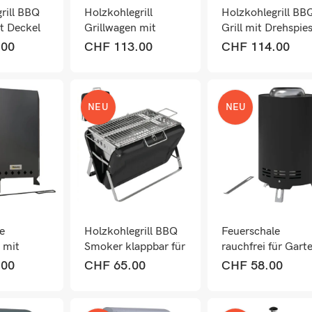
rill BBQ
Holzkohlegrill
Holzkohlegrill BB
t Deckel
Grillwagen mit
Grill mit Drehspie
mometer
Deckel Räder und
und verstellbarem
.00
CHF
113.00
CHF
114.00
Ablage
Rost
NEU
NEU
e
Holzkohlegrill BBQ
Feuerschale
 mit
Smoker klappbar für
rauchfrei für Gart
n für
Camping Outdoor
Edelstahl schwarz
.00
CHF
65.00
CHF
58.00
er
Edelstahl