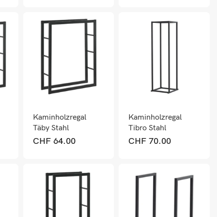
Kaminholzregal
Kaminholzregal
Täby Stahl
Tibro Stahl
80x25x100cm
35x35x120cm
CHF
64.00
CHF
70.00
Schwarz
Schwarz