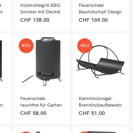
Q
Holzkohlegrill BBQ
Feuerschale
ss
Smoker mit Deckel
Baumstumpf-Design
Thermometer und
mit Funkenschutz
CHF
138.00
CHF
169.00
Rädern
und Zubehör für
Garten
NEU
NEU
Feuerschale
Kaminholzregal
en
rauchfrei für Garten
Brennholzaufbewahr
Ø16x25cm Edelstahl
ung für innen aus
CHF
58.00
CHF
51.00
Metall schwarz