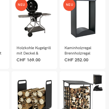
NEU
NEU
Holzkohle Kugelgrill
Kaminholzregal
t
mit Deckel &
Brennholzregal
Ablagen, Stahl
Metall anthrazit
CHF
169.00
CHF
252.00
Emaille, schwarz
160x98x50cm für
Kamin & Outdoor