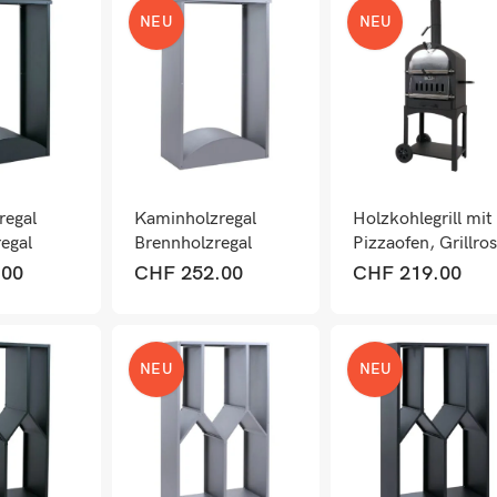
NEU
NEU
regal
Kaminholzregal
Holzkohlegrill mit
egal
Brennholzregal
Pizzaofen, Grillros
n
Feuerholzregal
& Pizzastein,
.00
CHF
252.00
CHF
219.00
egal
Metall Grau
schwarz
0 cm
160x98x50cm
Outdoor
NEU
NEU