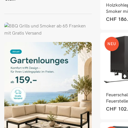
Holzkohleg
Smoker mi
und Ther
CHF
186
NEU
Feuerschal
Feuerstelle
Schürhake
CHF
102
Garten silb
schwarz