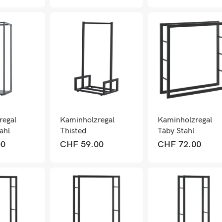
regal
Kaminholzregal
Kaminholzregal
ahl
Thisted
Täby Stahl
0cm
50x35x95cm
100x25x100cm
00
CHF
59.00
CHF
72.00
Schwarz