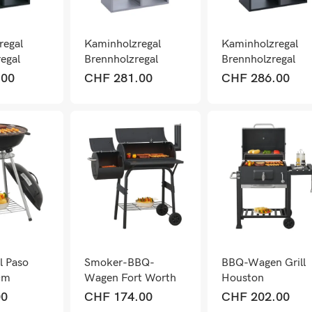
regal
Kaminholzregal
Kaminholzregal
egal
Brennholzregal
Brennholzregal
door,
Metall
Metall Outdoor,
.00
CHF
281.00
CHF
286.00
160x95x50cm Grau
Kaminholzregal
0cm grün
Kamin Holzregal
anthrazit
Outdoor
160x95x50cm
l Paso
Smoker-BBQ-
BBQ-Wagen Grill
cm
Wagen Fort Worth
Houston
115x110x64cm
105x114x47.5cm
00
CHF
174.00
CHF
202.00
Schwarz
Schwarz