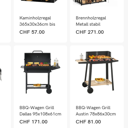
Kaminholzregal
Brennholzregal
365x30x36cm bis
Metall stabil
30kg kompakt
wetterfest – für
CHF
57.00
CHF
271.00
Schwarz
Kaminholz
BBQ-Wagen Grill
BBQ-Wagen Grill
Dallas 95x108x61cm
Austin 78x86x30cm
Schwarz
Schwarz
CHF
171.00
CHF
81.00