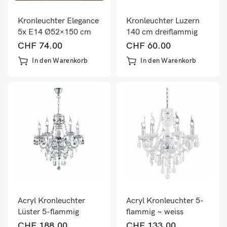
Kronleuchter Elegance
Kronleuchter Luzern
5x E14 Ø52×150 cm
140 cm dreiflammig
E14 Weiss Metall
CHF
74.00
CHF
60.00
In den Warenkorb
In den Warenkorb
Acryl Kronleuchter
Acryl Kronleuchter 5-
Lüster 5-flammig
flammig ~ weiss
chrom
CHF
188.00
CHF
133.00