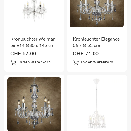
Kronleuchter Weimar
Kronleuchter Elegance
5x E14 Ø35 x 145 cm
56 x Ø 52 cm
Kristall/Weiss
Kristall/Chrom
CHF
67.00
CHF
74.00
In den Warenkorb
In den Warenkorb