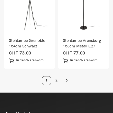
Stehlampe Grenoble
Stehlampe Arensburg
154cm Schwarz
153cm Metall E27
60W Schwarz
CHF
73.00
CHF
77.00
In den Warenkorb
In den Warenkorb
1
2