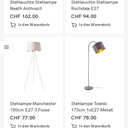
Stehleuchte Stehlampe
Stehleuchte Stehlampe
Neath Anthrazit
Rochdale E27
Schwarz
Gelbbraun
CHF
162.00
CHF
94.00
In den Warenkorb
In den Warenkorb
Stehlampe Manchester
Stehlampe Toledo
150cm E27 3 Füsse
173cm 1xE27 Metall
Metall Stoff
Grau
CHF
77.00
CHF
78.00
In den Warenkorb
In den Warenkorb