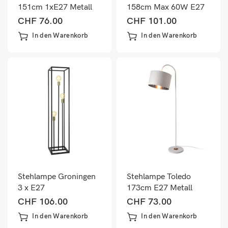
151cm 1xE27 Metall
158cm Max 60W E27
Grau
Metall Messing
CHF
76.00
CHF
101.00
Schwarz
In den Warenkorb
In den Warenkorb
Stehlampe Groningen
Stehlampe Toledo
3 x E27
173cm E27 Metall
Schwarz/Messingfarbe
Stoff Weiss
CHF
106.00
CHF
73.00
n
In den Warenkorb
In den Warenkorb