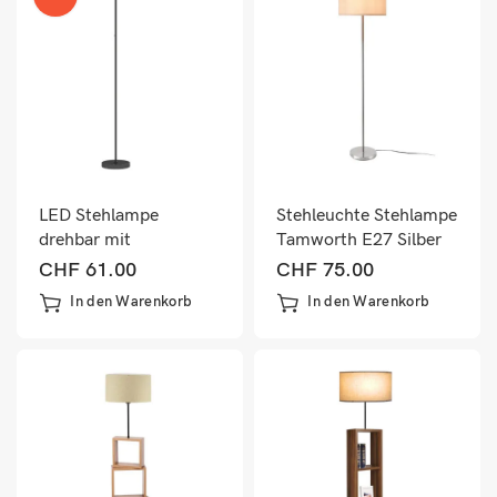
LED Stehlampe
Stehleuchte Stehlampe
drehbar mit
Tamworth E27 Silber
einstellbarer
Textil
CHF
61.00
CHF
75.00
Farbtemperatur
In den Warenkorb
In den Warenkorb
schwarz