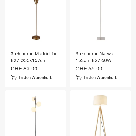
Stehlampe Madrid 1x
Stehlampe Narwa
E27 Ø35x157cm
152cm E27 60W
Messingfarben/Beige
Metall Chrom/Weiss
CHF
82.00
CHF
66.00
In den Warenkorb
In den Warenkorb