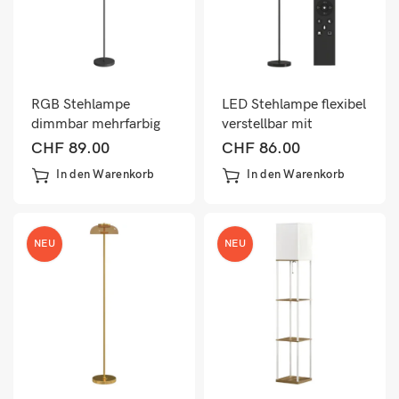
RGB Stehlampe
LED Stehlampe flexibel
dimmbar mehrfarbig
verstellbar mit
drehbar schwarz
Fernbedienung
CHF
89.00
CHF
86.00
schwarz
In den Warenkorb
In den Warenkorb
NEU
NEU