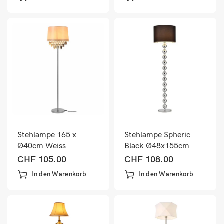
Stehlampe 165 x
Stehlampe Spheric
Ø40cm Weiss
Black Ø48x155cm
Schwarz/Chrom
CHF
105.00
CHF
108.00
In den Warenkorb
In den Warenkorb