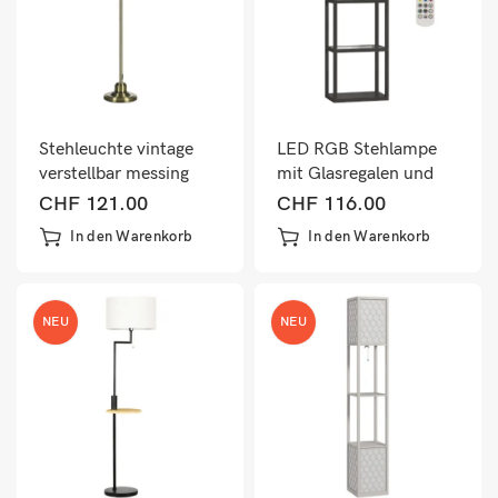
Stehleuchte vintage
LED RGB Stehlampe
verstellbar messing
mit Glasregalen und
look bronze
Fernbedienung
CHF
121.00
CHF
116.00
schwarz
In den Warenkorb
In den Warenkorb
NEU
NEU