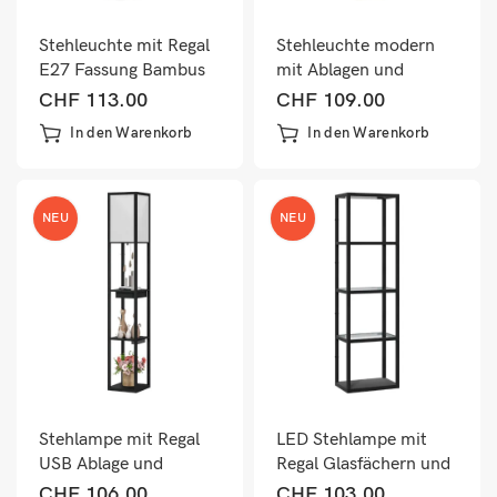
Stehleuchte mit Regal
Stehleuchte modern
E27 Fassung Bambus
mit Ablagen und
natur schwarz
Ziehkettenschalter
CHF
113.00
CHF
109.00
schwarz weiss
In den Warenkorb
In den Warenkorb
NEU
NEU
Stehlampe mit Regal
LED Stehlampe mit
USB Ablage und
Regal Glasfächern und
Fussschalter schwarz
Fussschalter schwarz
CHF
106.00
CHF
103.00