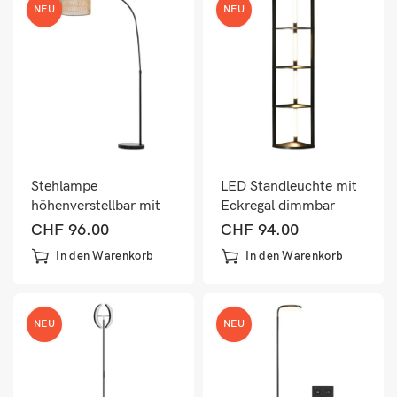
NEU
NEU
Stehlampe
LED Standleuchte mit
höhenverstellbar mit
Eckregal dimmbar
Hanfseil Schirm und
warmweiss schwarz
CHF
96.00
CHF
94.00
Fussschalter
In den Warenkorb
In den Warenkorb
NEU
NEU