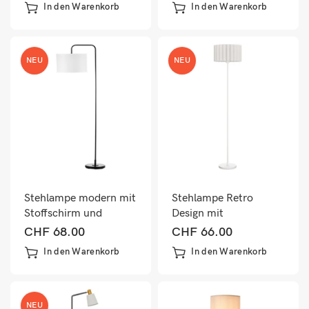
In den Warenkorb
In den Warenkorb
NEU
NEU
Stehlampe modern mit
Stehlampe Retro
Stoffschirm und
Design mit
Fussschalter weiss
Fussschalter und
CHF
68.00
CHF
66.00
weissem
In den Warenkorb
In den Warenkorb
Lampenschirm
NEU