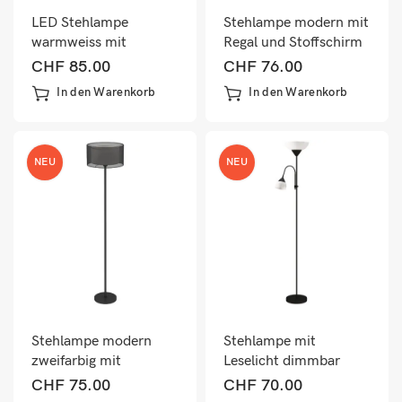
LED Stehlampe
Stehlampe modern mit
warmweiss mit
Regal und Stoffschirm
Fussschalter für
weiss braun
CHF
85.00
CHF
76.00
Wohnzimmer Messing
In den Warenkorb
In den Warenkorb
NEU
NEU
Stehlampe modern
Stehlampe mit
zweifarbig mit
Leselicht dimmbar
Fussschalter Metall
Schwanenhals schwarz
CHF
75.00
CHF
70.00
schwarz