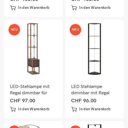
In den Warenkorb
In den Warenkorb
NEU
NEU
LED-Stehlampe mit
LED Stehlampe
Regal dimmbar für
dimmbar mit Regal
Schlafzimmer rustikal
RGB Farbwechsel und
CHF
97.00
CHF
96.00
braun
Fernbedienung
In den Warenkorb
In den Warenkorb