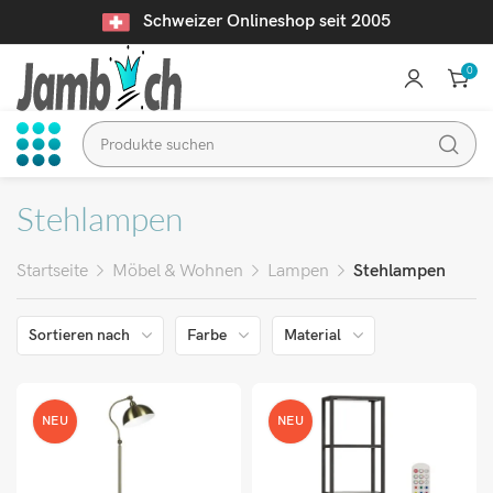
Schweizer Onlineshop seit 2005
0
Stehlampen
Startseite
Möbel & Wohnen
Lampen
Stehlampen
Sortieren nach
Farbe
Material
NEU
NEU