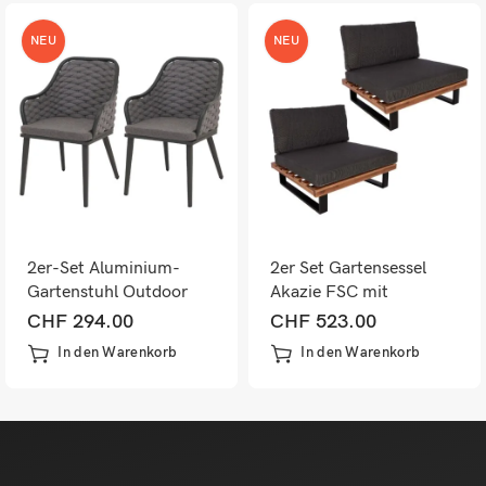
NEU
NEU
2er-Set Aluminium-
2er Set Gartensessel
Gartenstuhl Outdoor
Akazie FSC mit
Seilgeflecht Kissen
dunkelgrauen Polstern
CHF
294.00
CHF
523.00
anthrazit dunkelgrau
In den Warenkorb
In den Warenkorb