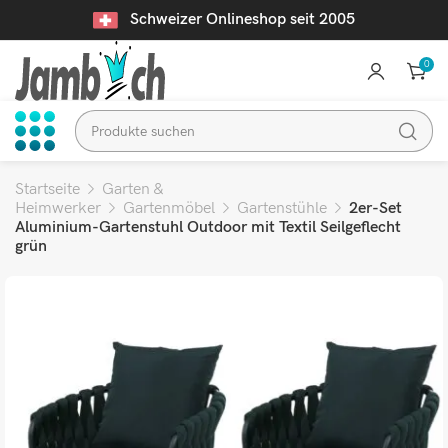
Schweizer Onlineshop seit 2005
0
Startseite
Garten &
Heimwerker
Gartenmöbel
Gartenstühle
2er-Set
Aluminium-Gartenstuhl Outdoor mit Textil Seilgeflecht
grün