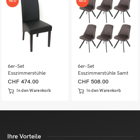
NEU
NEU
6er-Set
6er-Set
Esszimmerstühle
Esszimmerstühle Samt
Kunstleder matt mit
mit Metallgestell
CHF
474.00
CHF
508.00
dunklen Füssen schwarz
dunkelbraun
In den Warenkorb
In den Warenkorb
Ihre Vorteile