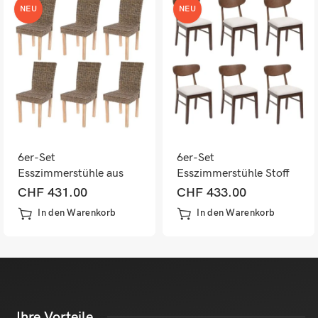
NEU
NEU
6er-Set
6er-Set
Esszimmerstühle aus
Esszimmerstühle Stoff
Kubu-Rattan für Küche
Massivholz dunkles
CHF
431.00
CHF
433.00
& Esszimmer
Gestell creme
In den Warenkorb
In den Warenkorb
Ihre Vorteile