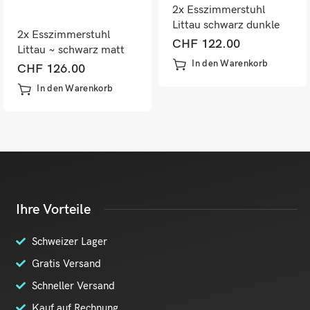
2x Esszimmerstuhl
Littau schwarz dunkle
2x Esszimmerstuhl
Beine
CHF
122.00
Littau ~ schwarz matt
In den Warenkorb
dunkle Beine
CHF
126.00
In den Warenkorb
Ihre Vorteile
Schweizer Lager
Gratis Versand
Schneller Versand
Kauf auf Rechnung