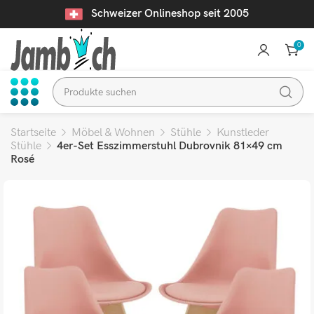
Schweizer Onlineshop seit 2005
0
Startseite
Möbel & Wohnen
Stühle
Kunstleder
Stühle
4er-Set Esszimmerstuhl Dubrovnik 81×49 cm
Rosé