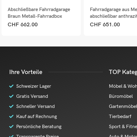
Abschließbare Fahrradgarage
Fahrradgarage aus Me
Braun Metall-Fahrradbox
abschließbar anthrazi
152x184x98cm
152x184x98 cm
CHF
662.00
CHF
651.00
Ihre Vorteile
TOP Kateg
Schweizer Lager
Möbel & Wo
Gratis Versand
Büromöbel
Schneller Versand
Gartenmöbe
Kauf auf Rechnung
Tierbedarf
Persönliche Beratung
Sport & Fitn
Transparente Preise
Auto & Moto