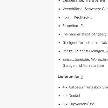
Deckelfarbe: Transparent
Verschlüsse: Schwarze Cli
Form: Rechteckig
Stapelbar: Ja
Ineinander stapelbar (leer):
Geeignet für Lebensmittel:
Pflege: Leicht zu reinigen
Einsatzbereiche: Wohnzimm
Garage und Vorratsraum
Lieferumfang
4 x Aufbewahrungsbox Vire
4 x Deckel
8 x Clipverschlüsse