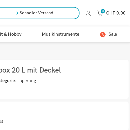
0
CHF
0.00
Schneller Versand
it & Hobby
Musikinstrumente
Sale
ox 20 L mit Deckel
tegorie:
Lagerung
os