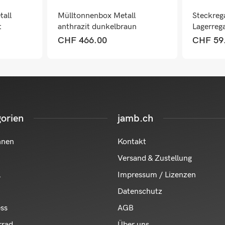
tall
Mülltonnenbox Metall
Steckreg
t
anthrazit dunkelbraun
Lagerreg
Holzoptik. erweiterbar
Montage
CHF
466.00
CHF
59
Silber
orien
jamb.ch
hnen
Kontakt
Versand & Zustellung
l
Impressum / Lizenzen
Datenschutz
ess
AGB
rrad
Über uns