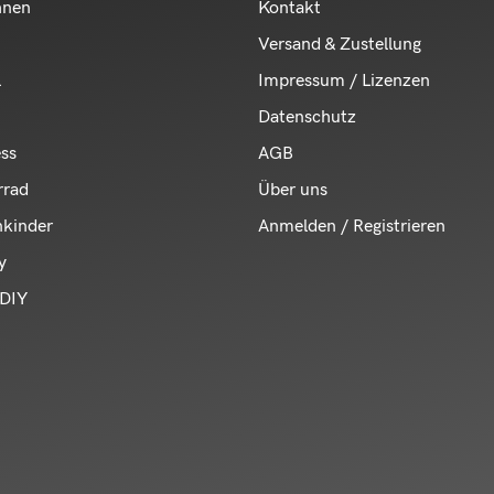
hnen
Kontakt
Versand & Zustellung
l
Impressum / Lizenzen
Datenschutz
ess
AGB
rrad
Über uns
nkinder
Anmelden / Registrieren
y
DIY