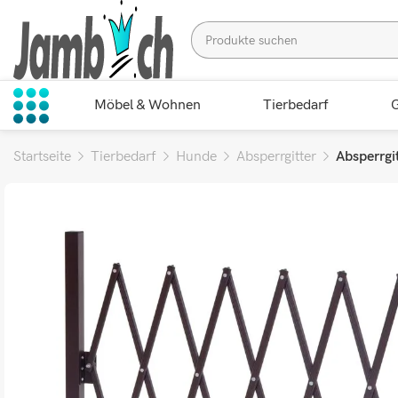
Möbel & Wohnen
Tierbedarf
G
Startseite
Tierbedarf
Hunde
Absperrgitter
Absperrgi