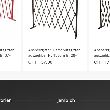
tzgitter
Absperrgitter Tierschutzgitter
Absperrgi
B: 37-
ausziehbar H: 153cm B: 28-
ausziehb
200cm
300cm
CHF
137.00
CHF
17
orien
jamb.ch