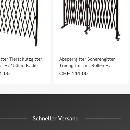
tter Tierschutzgitter
Absperrgitter Scherengitter
ar H: 153cm B: 36-
Trenngitter mit Rollen H:
109cm B: 60-530cm
1.00
CHF
144.00
Schneller Versand