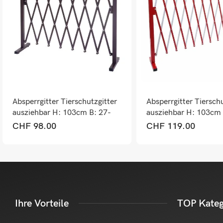
Absperrgitter Tierschutzgitter
Absperrgitter Tierschu
ausziehbar H: 103cm B: 27-
ausziehbar H: 103cm 
207cm
300cm
CHF
98.00
CHF
119.00
Ihre Vorteile
TOP Kateg