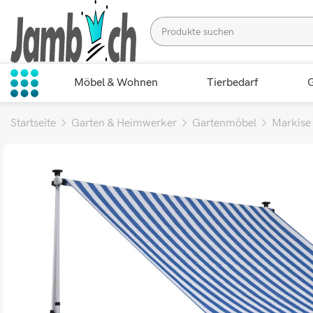
Möbel & Wohnen
Tierbedarf
G
Startseite
Garten & Heimwerker
Gartenmöbel
Markise