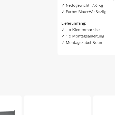
✓ Nettogewicht: 7,6 kg
✓ Farbe: Blau+Wei&szlig
Lieferumfang:
✓ 1 x Klemmmarkise
✓ 1 x Montageanleitung
✓ Montagezubeh&oumlr