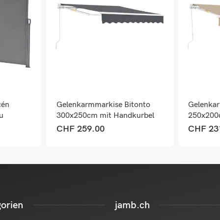
cén
Gelenkarmmarkise Bitonto
Gelenkar
u
300x250cm mit Handkurbel
250x200
Dunkelgrau
Beige
CHF
259.00
CHF
23
orien
jamb.ch