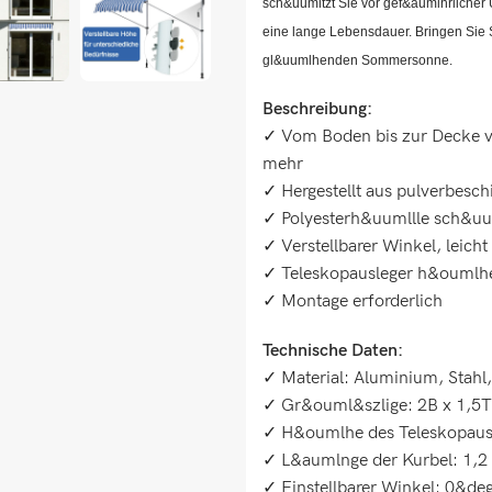
sch&uumltzt Sie vor gef&aumlhrlicher
eine lange Lebensdauer. Bringen Sie S
gl&uumlhenden Sommersonne.
Beschreibung:
✓ Vom Boden bis zur Decke ve
mehr
✓ Hergestellt aus pulverbesc
✓ Polyesterh&uumllle sch&uu
✓ Verstellbarer Winkel, leic
✓ Teleskopausleger h&oumlhe
✓ Montage erforderlich
Technische Daten:
✓ Material: Aluminium, Stahl,
✓ Gr&ouml&szlige: 2B x 1,5
✓ H&oumlhe des Teleskopausl
✓ L&aumlnge der Kurbel: 1,2
✓ Einstellbarer Winkel: 0&d