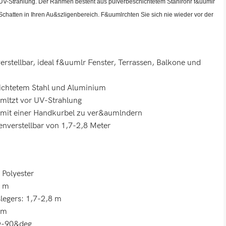
 UV-Strahlung. Der Rahmen besteht aus pulverbeschichtetem Stahlrohr f&uumlr
chatten in Ihren Au&szligenbereich. F&uumlrchten Sie sich nie wieder vor der
rstellbar, ideal f&uumlr Fenster, Terrassen, Balkone und
hichtetem Stahl und Aluminium
mltzt vor UV-Strahlung
ht mit einer Handkurbel zu ver&aumlndern
nverstellbar von 1,7-2,8 Meter
 Polyester
T m
egers: 1,7-2,8 m
 m
eg-90&deg