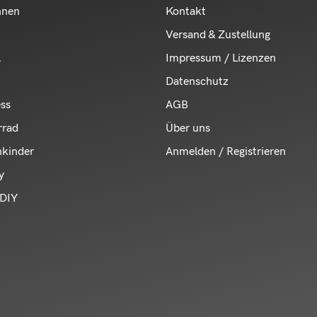
hnen
Kontakt
Versand & Zustellung
l
Impressum / Lizenzen
Datenschutz
ess
AGB
rrad
Über uns
nkinder
Anmelden / Registrieren
y
DIY