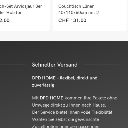
ch-Set Arvidsjaur 3er
Couchtisch Lünen
ler Holzton
40x110x60cm mit 2
Staufächer Eicheoptik Weiss
2.00
CHF
131.00
Schneller Versand
DPD HOME – flexibel, direkt und
zuverlässig
Mit
DPD HOME
kommen Ihre Pakete ohne
Umwege direkt zu Ihnen nach Hause.
Der Service bietet Ihnen volle Flexibilität:
Wählen Sie selbst die gewünschte
Zustelloption oder den passenden