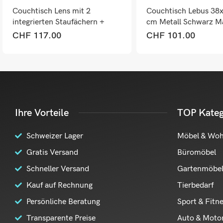
Couchtisch Lens mit 2
Couchtisch Lebus 38
integrierten Staufächern +
cm Metall Schwarz M
aufziebarer Tischplatte
CHF
117.00
CHF
101.00
Ihre Vorteile
TOP Kateg
Schweizer Lager
Möbel & Wo
Gratis Versand
Büromöbel
Schneller Versand
Gartenmöbe
Kauf auf Rechnung
Tierbedarf
Persönliche Beratung
Sport & Fitn
Transparente Preise
Auto & Moto