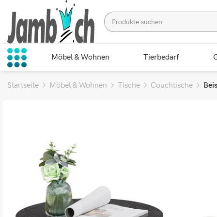
Möbel & Wohnen
Tierbedarf
G
Startseite
Möbel & Wohnen
Tische
Couchtische
Beis