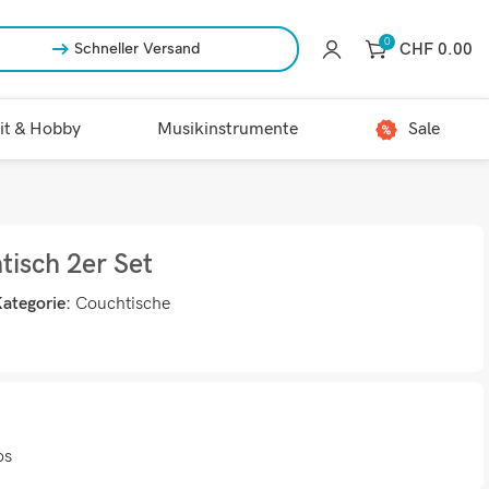
0
CHF
0.00
Schneller Versand
it & Hobby
Musikinstrumente
Sale
tisch 2er Set
ategorie:
Couchtische
os