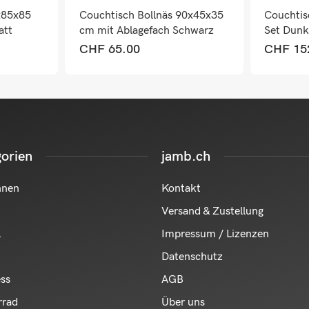
x85x85
Couchtisch Bollnäs 90x45x35
Couchtis
att
cm mit Ablagefach Schwarz
Set Dunk
CHF
65.00
CHF
15
orien
jamb.ch
hnen
Kontakt
Versand & Zustellung
l
Impressum / Lizenzen
Datenschutz
ess
AGB
rrad
Über uns