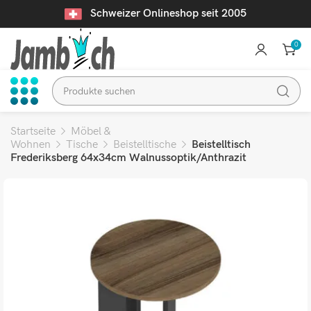
Schweizer Onlineshop seit 2005
0
Startseite
Möbel &
Wohnen
Tische
Beistelltische
Beistelltisch
Frederiksberg 64x34cm Walnussoptik/Anthrazit