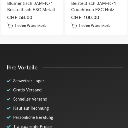
Blumentisch JAM-K71
Beistelltisch JAM-K71
Beistelltisch FSC Metall
Couchtisch FSC Holz
naturfarben 61cm
Metall 60x60x60cm
CHF
58.00
CHF
100.00
dunkelgrau
In den Warenkorb
In den Warenkorb
Ihre Vorteile
Schweizer Lager
Gratis Versand
Schneller Versand
Kauf auf Rechnung
Persönliche Beratung
Transparente Preise