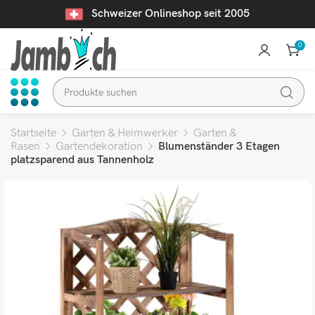
Schweizer Onlineshop seit 2005
0
Startseite
Garten & Heimwerker
Garten &
Rasen
Gartendekoration
Blumenständer 3 Etagen
platzsparend aus Tannenholz