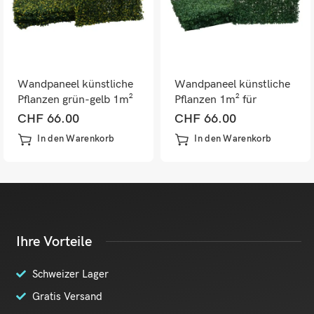
Wandpaneel künstliche
Wandpaneel künstliche
Pflanzen grün-gelb 1m²
Pflanzen 1m² für
für Terrasse & Balkon
Terrasse & Balkon
CHF
66.00
CHF
66.00
In den Warenkorb
In den Warenkorb
Ihre Vorteile
Schweizer Lager
Gratis Versand