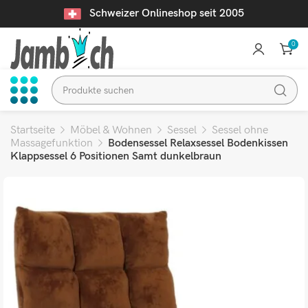
Schweizer Onlineshop seit 2005
0
Startseite
Möbel & Wohnen
Sessel
Sessel ohne
Massagefunktion
Bodensessel Relaxsessel Bodenkissen
Klappsessel 6 Positionen Samt dunkelbraun