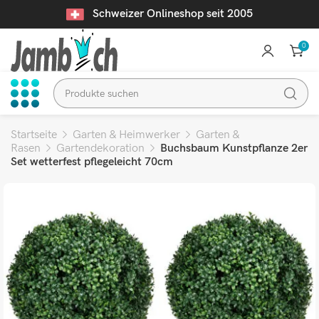
Schweizer Onlineshop seit 2005
0
Startseite
Garten & Heimwerker
Garten &
Rasen
Gartendekoration
Buchsbaum Kunstpflanze 2er
Set wetterfest pflegeleicht 70cm