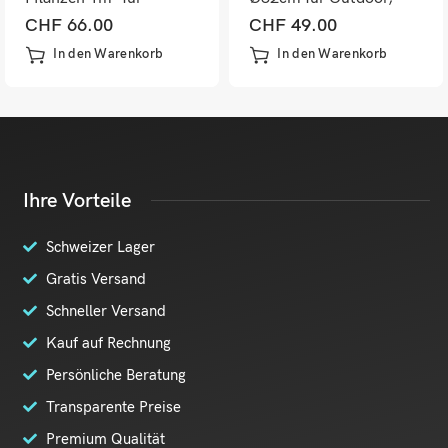
Terrasse & Balkon
Lebensbaum
CHF
66.00
CHF
49.00
Dekopflanze
In den Warenkorb
In den Warenkorb
Ihre Vorteile
Schweizer Lager
Gratis Versand
Schneller Versand
Kauf auf Rechnung
Persönliche Beratung
Transparente Preise
Premium Qualität