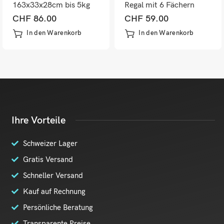
163x33x28cm bis 5kg
Regal mit 6 Fächern
Natur
Dunkelgrau
CHF
86.00
CHF
59.00
In den Warenkorb
In den Warenkorb
Ihre Vorteile
Schweizer Lager
Gratis Versand
Schneller Versand
Kauf auf Rechnung
Persönliche Beratung
Transparente Preise