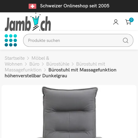
Schweizer Onlineshop seit 2005
0
Startseite
Möbel &
Wohnen
Büro
Bürostühle
Bürostuhl mit
Massagefunktion
Bürostuhl mit Massagefunktion
höhenverstellbar Dunkelgrau