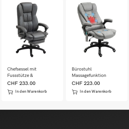
Chefsessel mit
Bürostuhl
Fussstütze &
Massagefunktion
Massagefunktion
höhenverstellbar
CHF
233.00
CHF
223.00
höhenverstellbar
ergonomisch Grau
In den Warenkorb
In den Warenkorb
Dunkelgrau