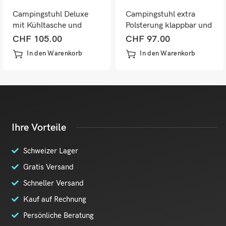
Campingstuhl Deluxe
Campingstuhl extra
mit Kühltasche und
Polsterung klappbar und
Tisch Schwarz
tragbar Grau-Schwarz
CHF
105.00
CHF
97.00
In den Warenkorb
In den Warenkorb
Ihre Vorteile
Schweizer Lager
Gratis Versand
Schneller Versand
Kauf auf Rechnung
Persönliche Beratung