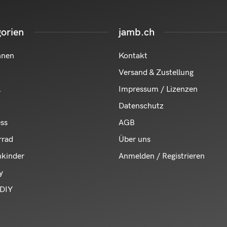
orien
jamb.ch
hnen
Kontakt
Versand & Zustellung
l
Impressum / Lizenzen
Datenschutz
ess
AGB
rrad
Über uns
nkinder
Anmelden / Registrieren
y
DIY