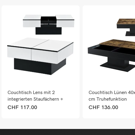
Couchtisch Lens mit 2
Couchtisch Lünen 40
integrierten Staufächern +
cm Truhefunktion
aufziebarer Tischplatte
Holzfarben/Schwarz
CHF
117.00
CHF
136.00