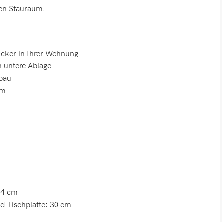
hen Stauraum.
gucker in Ihrer Wohnung
h untere Ablage
fbau
rm
44 cm
d Tischplatte: 30 cm