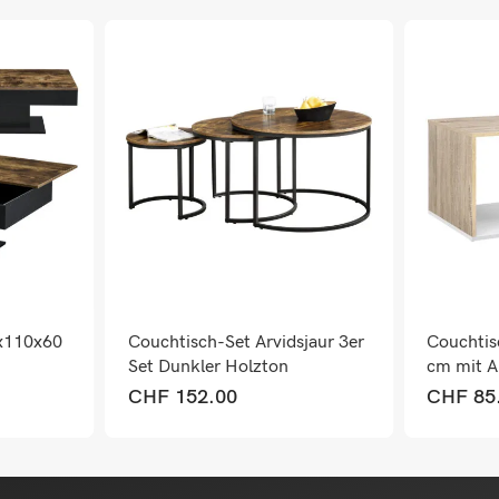
x110x60
Couchtisch-Set Arvidsjaur 3er
Couchtis
Set Dunkler Holzton
cm mit A
Weiss/Ei
CHF
152.00
CHF
85