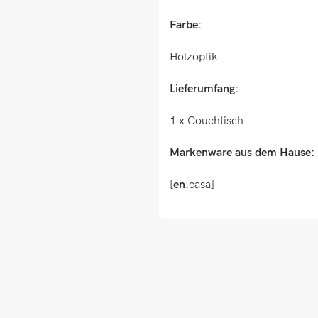
Farbe:
Holzoptik
Lieferumfang:
1 x Couchtisch
Markenware aus dem Hause:
[
en.
casa]