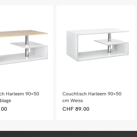
ch Harleem 90×50
Couchtisch Harleem 90×50
blage
cm Weiss
cheoptik
.00
CHF
89.00