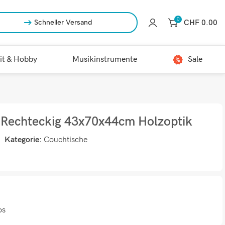
0
CHF
0.00
Schneller Versand
it & Hobby
Musikinstrumente
Sale
g Rechteckig 43x70x44cm Holzoptik
Kategorie:
Couchtische
os