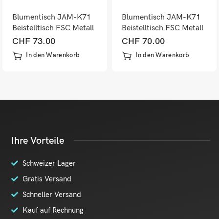
Blumentisch JAM-K71
Blumentisch JAM-K71
Beistelltisch FSC Metall
Beistelltisch FSC Metall
dunkelgrau 82cm
dunkelbraun 82cm
CHF
73.00
CHF
70.00
In den Warenkorb
In den Warenkorb
Ihre Vorteile
Schweizer Lager
Gratis Versand
Schneller Versand
Kauf auf Rechnung