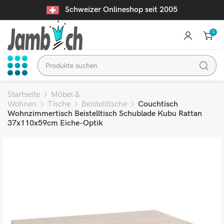
Schweizer Onlineshop seit 2005
0
Startseite
Möbel &
Wohnen
Tische
Beistelltische
Couchtisch
Wohnzimmertisch Beistelltisch Schublade Kubu Rattan
37x110x59cm Eiche-Optik