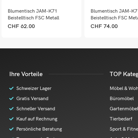
Blumentisch JAM-K71
Blumentisch JAM-K7
Beistelltisch FSC Metall
Beistelltisch FSC Meta
dunkelgrau 61cm
dunkelgrau 101cm
CHF
62.00
CHF
74.00
Ihre Vorteile
TOP Kateg
Schweizer Lager
Möbel & Wo
Gratis Versand
Büromöbel
Schneller Versand
Gartenmöbe
Kauf auf Rechnung
Tierbedarf
Persönliche Beratung
Sport & Fitn