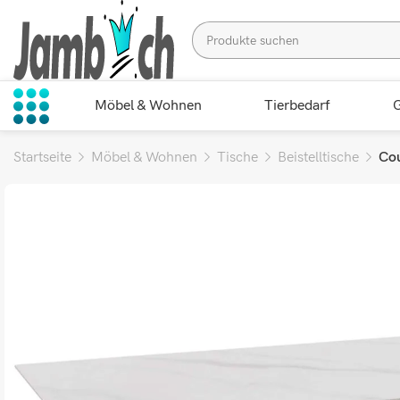
Möbel & Wohnen
Tierbedarf
G
Startseite
Möbel & Wohnen
Tische
Beistelltische
Cou