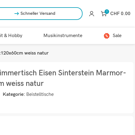
0
CHF
0.00
Schneller Versand
it & Hobby
Musikinstrumente
Sale
x120x60cm weiss natur
mmertisch Eisen Sinterstein Marmor-
 weiss natur
Kategorie:
Beistelltische