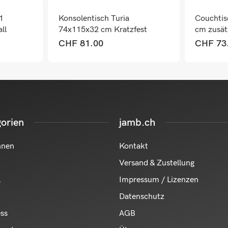
1
Konsolentisch Turia
Couchtis
ll
74x115x32 cm Kratzfest
cm zusät
Metall Schwarz
CHF
81.00
CHF
73
orien
jamb.ch
hnen
Kontakt
Versand & Zustellung
l
Impressum / Lizenzen
Datenschutz
ess
AGB