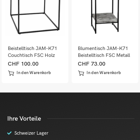
Beistelltisch JAM-K71
Blumentisch JAM-K71
Couchtisch FSC Holz
Beistelltisch FSC Metall
Metall 60x60x60cm
dunkelgrau 82cm
CHF
100.00
CHF
73.00
dunkelgrau
In den Warenkorb
In den Warenkorb
Ihre Vorteile
Schweizer Lager