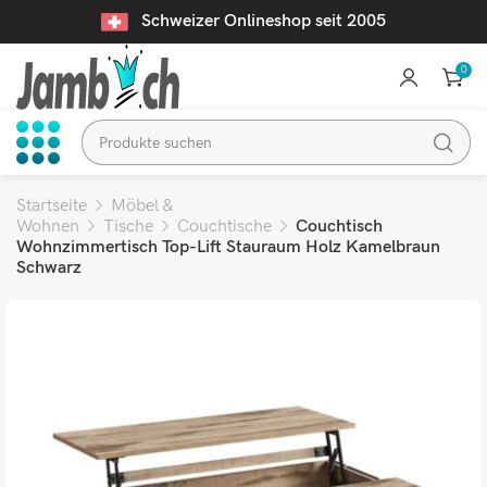
Schweizer Onlineshop seit 2005
0
Startseite
Möbel &
Wohnen
Tische
Couchtische
Couchtisch
Wohnzimmertisch Top-Lift Stauraum Holz Kamelbraun
Schwarz