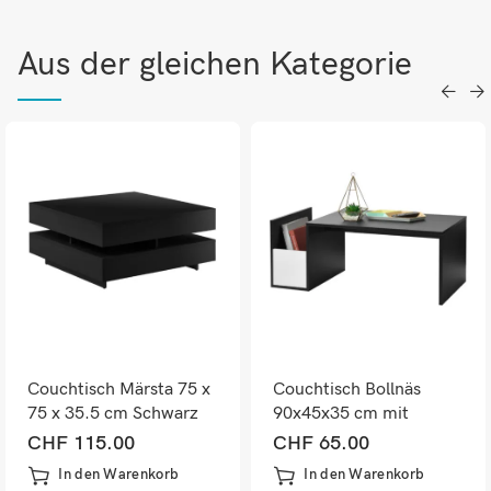
Aus der gleichen Kategorie
Couchtisch Märsta 75 x
Couchtisch Bollnäs
75 x 35.5 cm Schwarz
90x45x35 cm mit
Hochglanz
Ablagefach Schwarz
CHF
115.00
CHF
65.00
In den Warenkorb
In den Warenkorb