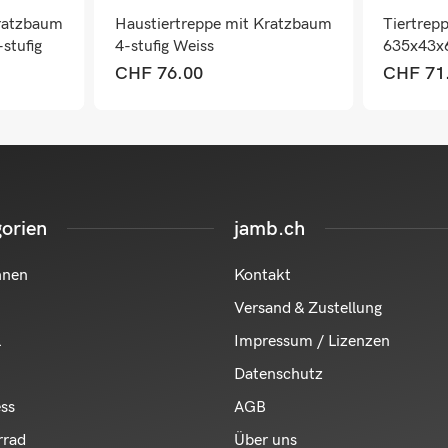
Kratzbaum
Haustiertreppe mit Kratzbaum
Tiertrep
stufig
4-stufig Weiss
635x43x
CHF
76.00
CHF
71
orien
jamb.ch
hnen
Kontakt
Versand & Zustellung
l
Impressum / Lizenzen
Datenschutz
ess
AGB
rrad
Über uns