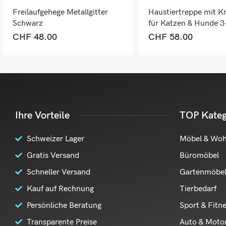
Freilaufgehege Metallgitter
Haustiertreppe mit 
Schwarz
für Katzen & Hunde 3-
Weiss
CHF
48.00
CHF
58.00
Ihre Vorteile
TOP Kateg
Schweizer Lager
Möbel & Wo
Gratis Versand
Büromöbel
Schneller Versand
Gartenmöbe
Kauf auf Rechnung
Tierbedarf
Persönliche Beratung
Sport & Fitn
Transparente Preise
Auto & Moto