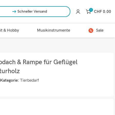
0
CHF
0.00
Schneller Versand
it & Hobby
Musikinstrumente
Sale
pdach & Rampe für Geflügel
urholz
Kategorie:
Tierbedarf