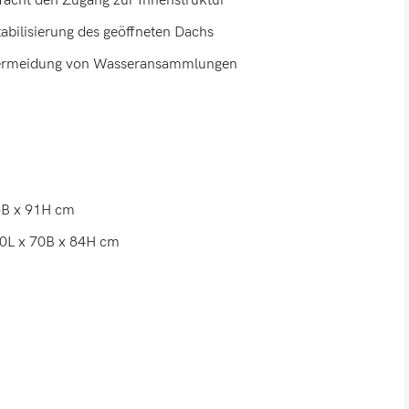
facht den Zugang zur Innenstruktur
tabilisierung des geöffneten Dachs
Vermeidung von Wasseransammlungen
5B x 91H cm
90L x 70B x 84H cm