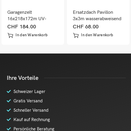
Garagenzelt
Ersatzdach Pavillon
16x218x172m UV-
3x3m wasserabweisend
Schutz
Kohlegrau
CHF
184.00
CHF
68.00
wasserabweisend Grau
In den Warenkorb
In den Warenkorb
Ihre Vorteile
Schweizer Lager
Gratis Versand
Schneller Versand
Kauf auf Rechnung
Persönliche Beratung