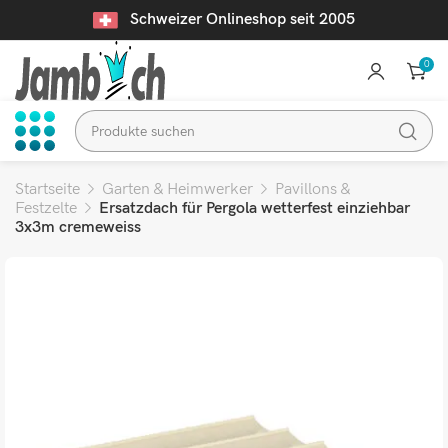
Schweizer Onlineshop seit 2005
0
Startseite
Garten & Heimwerker
Pavillons &
Festzelte
Ersatzdach für Pergola wetterfest einziehbar
3x3m cremeweiss