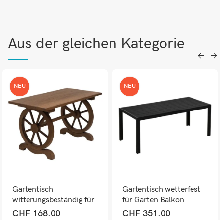
Aus der gleichen Kategorie
NEU
NEU
Gartentisch
Gartentisch wetterfest
witterungsbeständig für
für Garten Balkon
Balkon Outdoor
Terrasse Kunststoff
CHF
168.00
CHF
351.00