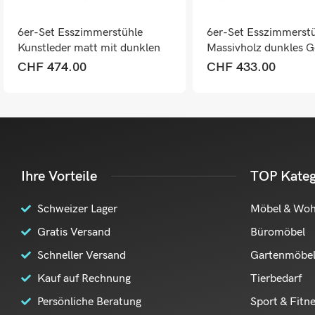
6er-Set Esszimmerstühle
6er-Set Esszimmerstü
Kunstleder matt mit dunklen
Massivholz dunkles Ge
Füssen schwarz
creme
CHF
474.00
CHF
433.00
Ihre Vorteile
TOP Kateg
Schweizer Lager
Möbel & Wo
Gratis Versand
Büromöbel
Schneller Versand
Gartenmöbe
Kauf auf Rechnung
Tierbedarf
Persönliche Beratung
Sport & Fitn