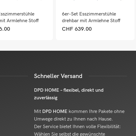
Esszimmerstühle
6er-Set Esszimmerstühle
mit Armlehne Stoff
drehbar mit Armlehne Stoff
dunkelgrau
6.00
CHF
639.00
Schneller Versand
DPD HOME – flexibel, direkt und
zuverlässig
Mit
DPD HOME
kommen Ihre Pakete ohne
Umwege direkt zu Ihnen nach Hause.
Der Service bietet Ihnen volle Flexibilität:
Wählen Sie selbst die gewünschte