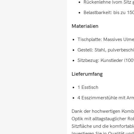
Rückenlehne (vom Sitz 
Belastbarkeit: bis zu 15
Materialien
Tischplatte: Massives Ulm
Gestell: Stahl, pulverbesch
Sitzbezug: Kunstleder (100
Lieferumfang
1 Esstisch
4 Esszimmerstühle mit Ar
Dank der hochwertigen Kombina
Optik mit alltagstauglicher R
Sitzfläche und die komfortab
Investieren Sie in Qualität un