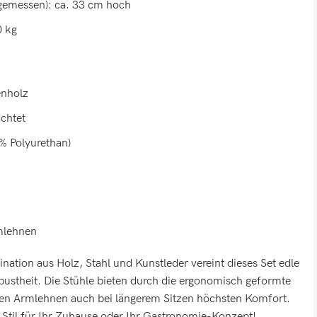
gemessen): ca. 33 cm hoch
0 kg
enholz
ichtet
% Polyurethan)
mlehnen
tion aus Holz, Stahl und Kunstleder vereint dieses Set edle
obustheit. Die Stühle bieten durch die ergonomisch geformte
len Armlehnen auch bei längerem Sitzen höchsten Komfort.
d Stil für Ihr Zuhause oder Ihr Gastronomie-Konzept!