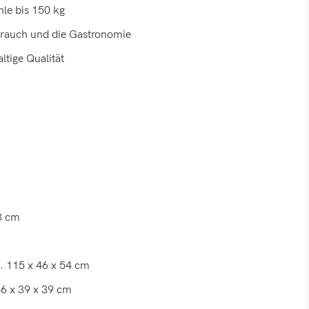
hle bis 150 kg
ebrauch und die Gastronomie
ltige Qualität
 3 cm
 115 x 46 x 54 cm
46 x 39 x 39 cm