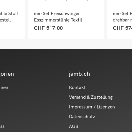
hle Stoff
6er-Set Freischwinger
6er-Set 
stell
Esszimmerstühle Textil
drehbar 
Wildleder grau
anthrazit
CHF
517.00
CHF
57
orien
jamb.ch
hnen
Kontakt
Versand & Zustellung
l
Impressum / Lizenzen
Datenschutz
ess
AGB