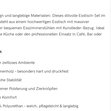
n und langlebige Materialien: Dieses stilvolle Esstisch-Set im
steht aus einem hochwertigen Esstisch mit massiver
ier bequemen Esszimmerstühlen mit Kunstleder-Bezug. Ideal
ie Küche oder den professionellen Einsatz in Café, Bar oder
ck
für zeitloses Ambiente
menholz – besonders hart und druckfest
he Stabilität
emer Polsterung und Zierknöpfen
n Komfort
Polyurethan – weich, pflegeleicht & langlebig