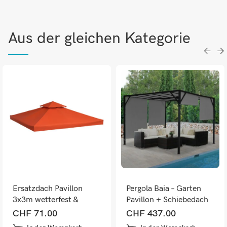
Aus der gleichen Kategorie
Ersatzdach Pavillon
Pergola Baia – Garten
3x3m wetterfest &
Pavillon + Schiebedach
langlebig Rostrot
grau ~ 3x3m
CHF
71.00
CHF
437.00