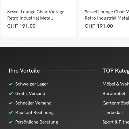
Sessel Lounge Chair Vintage
Sessel Lounge Chair V
Retro Industrial Metall
Retro Industrial Metal
Kunstleder rostrot
Kunstleder dunkelbra
CHF
191.00
CHF
191.00
Ihre Vorteile
TOP Kateg
Schweizer Lager
Möbel & Wo
Gratis Versand
Büromöbel
Schneller Versand
Gartenmöbe
Kauf auf Rechnung
Tierbedarf
Persönliche Beratung
Sport & Fitn