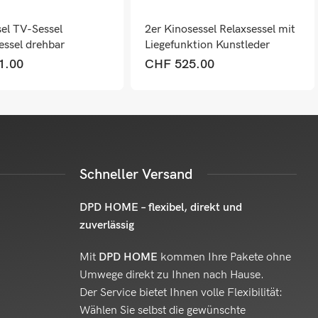
sel TV-Sessel
2er Kinosessel Relaxsessel mit
essel drehbar
Liegefunktion Kunstleder
tion Handyhalterung
creme
1.00
CHF
525.00
au
Schneller Versand
DPD HOME – flexibel, direkt und
zuverlässig
Mit
DPD HOME
kommen Ihre Pakete ohne
Umwege direkt zu Ihnen nach Hause.
Der Service bietet Ihnen volle Flexibilität:
Wählen Sie selbst die gewünschte