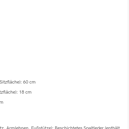
Sitzfläche): 60 cm
tzfläche): 18 cm
cm
tz, Armlehnen, Fußstütze): Beschichtetes Spaltleder (enthält