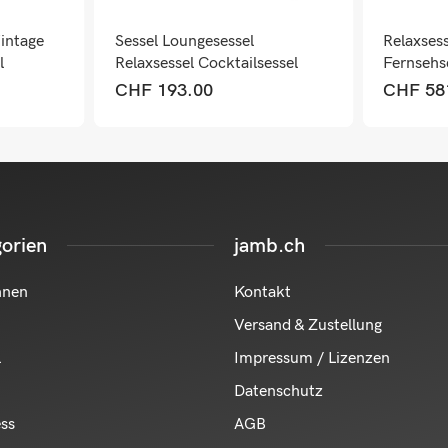
intage
Sessel Loungesessel
Relaxses
l
Relaxsessel Cocktailsessel
Fernsehs
un
Cord hellgrau
Kippfunk
CHF
193.00
CHF
58
dunkelgr
orien
jamb.ch
hnen
Kontakt
Versand & Zustellung
l
Impressum / Lizenzen
Datenschutz
ess
AGB