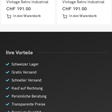
Vintage Retro Industrial
Vintage Retro Industrial
Metall Kunstleder
Metall Kunstleder
CHF
191.00
CHF
191.00
rostrot
dunkelbraun
In den Warenkorb
In den Warenkorb
Ihre Vorteile
Schweizer Lager
Gratis Versand
Schneller Versand
Kauf auf Rechnung
Persönliche Beratung
Transparente Preise