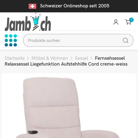
Schweizer Onlineshop seit 2005
0
Startseite
Möbel & Wohnen
Sessel
Fernsehsessel
Relaxsessel Liegefunktion Aufstehhilfe Cord creme-weiss