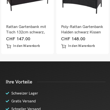
Rattan Gartenbank mit
Poly-Rattan Gartenbank
Tisch 132cm schwarz,
Halden schwarz Kissen
Kissen terrakotta
terracotta
CHF
147.00
CHF
148.00
In den Warenkorb
In den Warenkorb
Ihre Vorteile
Schweizer Lager
Gratis Versand
Schneller Versand