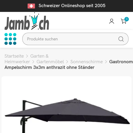
Schweizer Onlineshop seit 2005
0
Startseite
Garten &
Heimwerker
Gartenmöbel
Sonnenschirme
Gastronom
Ampelschirm 3x3m anthrazit ohne Ständer