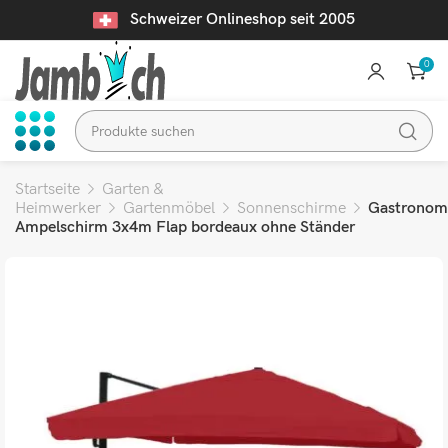
Schweizer Onlineshop seit 2005
0
Startseite
Garten &
Heimwerker
Gartenmöbel
Sonnenschirme
Gastronom
Ampelschirm 3x4m Flap bordeaux ohne Ständer