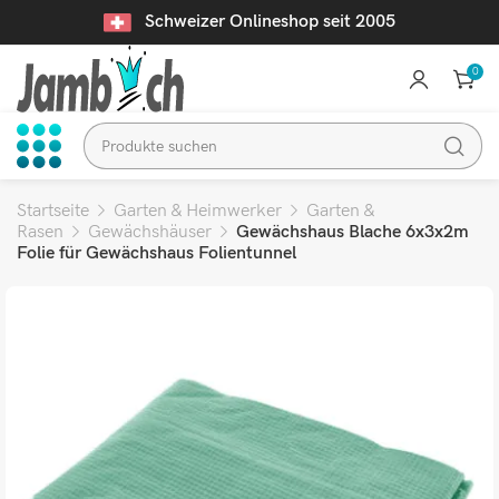
Schweizer Onlineshop seit 2005
0
Startseite
Garten & Heimwerker
Garten &
Rasen
Gewächshäuser
Gewächshaus Blache 6x3x2m
Folie für Gewächshaus Folientunnel