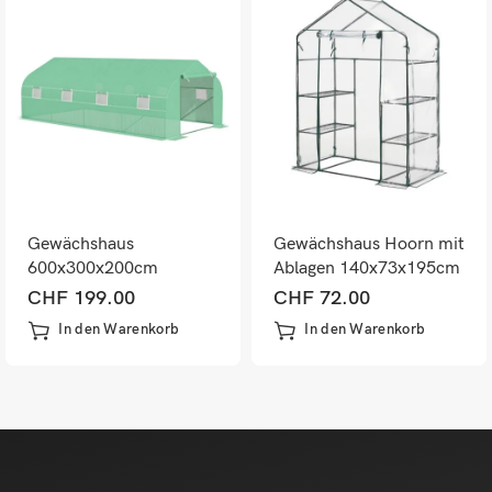
Gewächshaus
Gewächshaus Hoorn mit
600x300x200cm
Ablagen 140x73x195cm
Folientunnel
CHF
199.00
CHF
72.00
Tomatenhaus
In den Warenkorb
In den Warenkorb