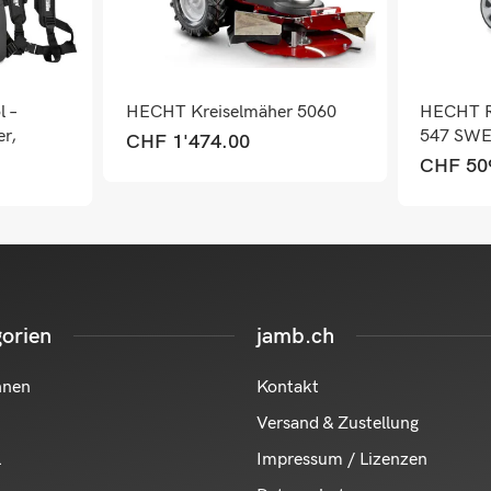
 –
HECHT Kreiselmäher 5060
HECHT R
er,
547 SW
CHF
1'474.00
entaster
CHF
50
orien
jamb.ch
hnen
Kontakt
Versand & Zustellung
l
Impressum / Lizenzen