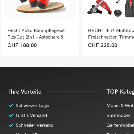
Hecht Akku Baumpflegeset
HECHT 4in1 Multitool
FlexCut 2in1 – Astschere &
Freischneider, Trimm
Mini-Kettensäge kabellos
Heckenschere & Hoch
CHF
188.00
CHF
228.00
Ihre Vorteile
TOP Kateg
Schweizer Lager
Möbel & Wo
Gratis Versand
Büromöbel
Schneller Versand
Gartenmöbe