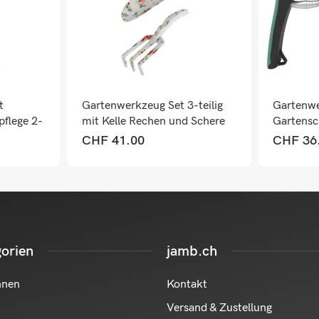
t
Gartenwerkzeug Set 3-teilig
Gartenwe
pflege 2-
mit Kelle Rechen und Schere
Gartensc
Metall
Metall
CHF
41.00
CHF
36
orien
jamb.ch
hnen
Kontakt
Versand & Zustellung