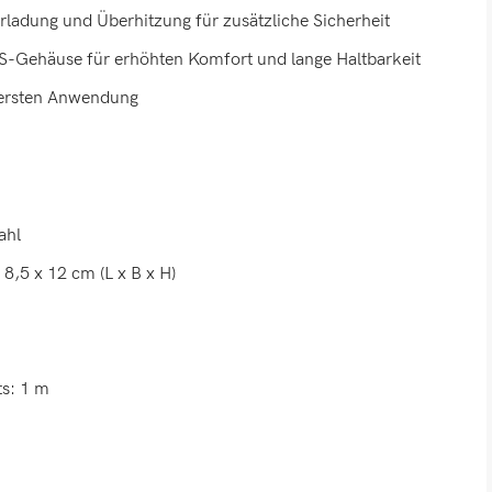
erladung und Überhitzung für zusätzliche Sicherheit
-Gehäuse für erhöhten Komfort und lange Haltbarkeit
 ersten Anwendung
ahl
,5 x 12 cm (L x B x H)
ts: 1 m