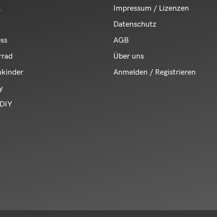
l
Impressum / Lizenzen
Datenschutz
ess
AGB
rrad
Über uns
nkinder
Anmelden / Registrieren
y
DIY