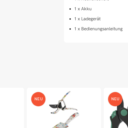
1 x Akku
1 x Ladegerät
1 x Bedienungsanleitung
NEU
NEU