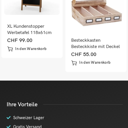
XL Kundenstopper
Werbetafel 118x61cm
Kreidetafel
CHF
99.00
Besteckkasten
Besteckkiste mit Deckel
In den Warenkorb
shabby ~ naturbraun
CHF
55.00
In den Warenkorb
Ihre Vorteile
Schweizer Lager
Gratis Versand