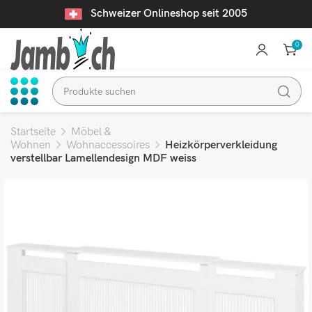
Schweizer Onlineshop seit 2005
0
Startseite
Möbel &
Wohnen
Wohnaccessoires
Heizkörperverkleidung
verstellbar Lamellendesign MDF weiss