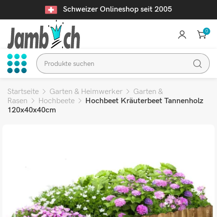
Schweizer Onlineshop seit 2005
0
Startseite
Garten & Heimwerker
Garten &
Rasen
Hochbeete
Hochbeet Kräuterbeet Tannenholz
120x40x40cm