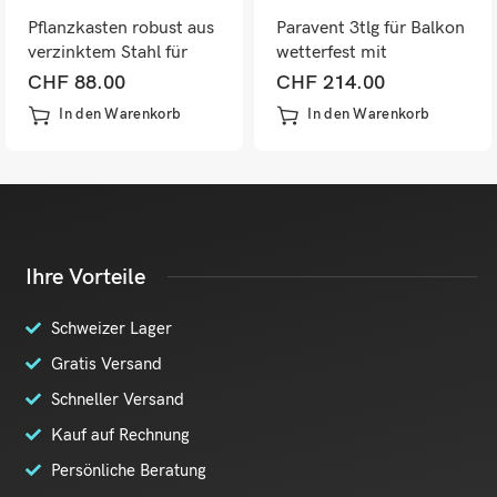
Pflanzkasten robust aus
Paravent 3tlg für Balkon
verzinktem Stahl für
wetterfest mit
Garten Grün
Blumenkästen Natur
CHF
88.00
CHF
214.00
In den Warenkorb
In den Warenkorb
Ihre Vorteile
Schweizer Lager
Gratis Versand
Schneller Versand
Kauf auf Rechnung
Persönliche Beratung