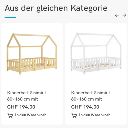
Aus der gleichen Kategorie
Kinderbett Sisimiut
Kinderbett Sisimiut
80×160 cm mit
80×160 cm mit
Rausfallschutz
Rausfallschutz
CHF
194.00
CHF
194.00
In den Warenkorb
In den Warenkorb