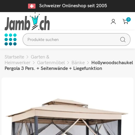
Schweizer Onlineshop seit 2005
0
Startseite
Garten &
Heimwerker
Gartenmöbel
Bänke
Hollywoodschaukel
Pergola 3 Pers. + Seitenwände + Liegefunktion