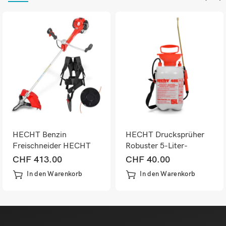
HECHT Benzin
HECHT Drucksprüher
Freischneider HECHT
Robuster 5-Liter-
163 31PS
Kunststoffbehälter
CHF
413.00
CHF
40.00
In den Warenkorb
In den Warenkorb