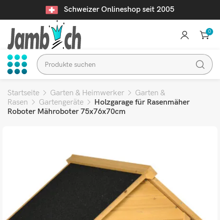
Schweizer Onlineshop seit 2005
0
Startseite
Garten & Heimwerker
Garten &
Rasen
Gartengeräte
Holzgarage für Rasenmäher
Roboter Mähroboter 75x76x70cm