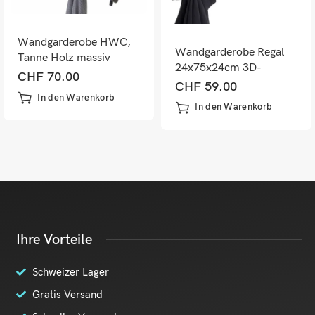
Wandgarderobe HWC,
Wandgarderobe Regal
Tanne Holz massiv
24x75x24cm 3D-
22x60x18cm
CHF
70.00
Struktur dunkelbraun
CHF
59.00
In den Warenkorb
In den Warenkorb
Ihre Vorteile
Schweizer Lager
Gratis Versand