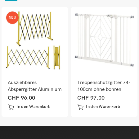
NEU
Ausziehbares
Treppenschutzgitter 74-
Absperrgitter Aluminium
100cm ohne bohren
Gelb-Schwarz 103-
automatisch schliessend
CHF
96.00
CHF
97.00
200cm
Weiss
In den Warenkorb
In den Warenkorb