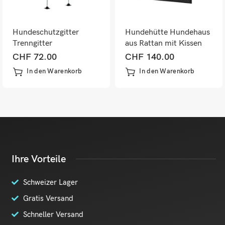
Hundeschutzgitter
Hundehütte Hundehaus
Trenngitter
aus Rattan mit Kissen
Kofferraumgitter 89-
CHF
72.00
CHF
140.00
150×76-124cm
In den Warenkorb
In den Warenkorb
Ihre Vorteile
Schweizer Lager
Gratis Versand
Schneller Versand