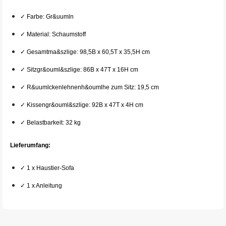
✓ Farbe: Gr&uumln
✓ Material: Schaumstoff
✓ Gesamtma&szlige: 98,5B x 60,5T x 35,5H cm
✓ Sitzgr&ouml&szlige: 86B x 47T x 16H cm
✓ R&uumlckenlehnenh&oumlhe zum Sitz: 19,5 cm
✓ Kissengr&ouml&szlige: 92B x 47T x 4H cm
✓ Belastbarkeit: 32 kg
Lieferumfang:
✓ 1 x Haustier-Sofa
✓ 1 x Anleitung