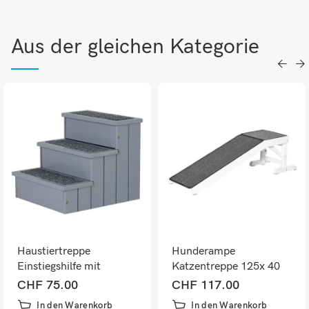
Aus der gleichen Kategorie
Haustiertreppe
Hunderampe
Einstiegshilfe mit
Katzentreppe 125x 40
Stauraum 40,5 x 44,5 x
x35 cm
CHF
75.00
CHF
117.00
38 cm
In den Warenkorb
In den Warenkorb