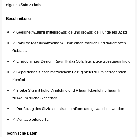
eigenes Sofa zu haben.
Beschreibung:
✓ Geeignet f&uumlr mittelgro&szlige und gro&szlige Hunde bis 32 kg
✓ Robuste Massivholzbeine f&uumlr einen stabilen und dauerhaften
Gebrauch
✓ Erh&oumlhtes Design h&aumllt das Sofa feuchtigkeitsbest&aumlndig
✓ Gepolstertes Kissen mit weichem Bezug bietet &uumlberragenden
Komfort
✓ Breiter Sitz mit hoher Armlehne und R&uumlckenlehne f&uumlr
zus&aumltzliche Sicherheit
✓ Der Bezug des Sitzkissens kann entfernt und gewaschen werden
✓ Montage erforderlich
Technische Daten: