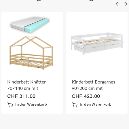
Kinderbett Knätten
Kinderbett Borgarnes
70×140 cm mit
90×200 cm mit
Lattenrost + Matratze
Rausfallschutz
CHF
311.00
CHF
423.00
In den Warenkorb
In den Warenkorb