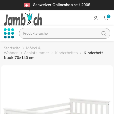
Schweizer Onlineshop seit 2005
0
Startseite
Möbel &
Wohnen
Schlafzimmer
Kinderbetten
Kinderbett
Nuuk 70×140 cm