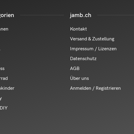
orien
jamb.ch
hnen
Kontakt
Versand & Zustellung
l
Impressum / Lizenzen
Datenschutz
ess
AGB
rrad
Über uns
nkinder
Anmelden / Registrieren
y
DIY