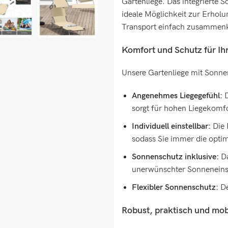
Gartenliege. Das integrierte 
ideale Möglichkeit zur Erholung
Transport einfach zusammen
Komfort und Schutz für Ih
Unsere Gartenliege mit Sonnen
Angenehmes Liegegefühl:
D
sorgt für hohen Liegekomfo
Individuell einstellbar:
Die 
sodass Sie immer die optim
Sonnenschutz inklusive:
Da
unerwünschter Sonneneins
Flexibler Sonnenschutz:
De
Robust, praktisch und mob