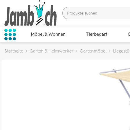
Möbel & Wohnen
Tierbedarf
G
Startseite
Garten & Heimwerker
Gartenmöbel
Liegestü