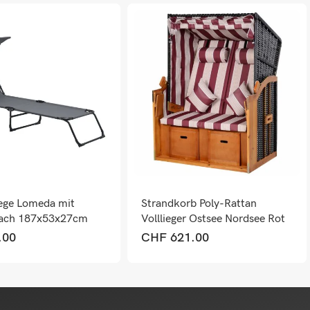
ege Lomeda mit
Strandkorb Poly-Rattan
ach 187x53x27cm
Volllieger Ostsee Nordsee Rot
rau
.00
CHF
621.00