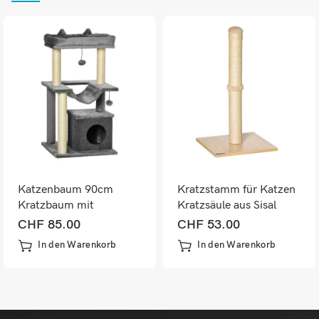
Katzenbaum 90cm
Kratzstamm für Katzen
Kratzbaum mit
Kratzsäule aus Sisal
Hängematte
34x34x60cm
CHF
85.00
CHF
53.00
In den Warenkorb
In den Warenkorb