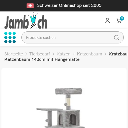
Schweizer Onlineshop seit 2005
0
Startseite
Tierbedarf
Katzen
Katzenbaum
Kratzba
Katzenbaum 143cm mit Hängematte